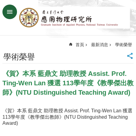
跳到主要內容區塊
進
階
搜
尋
首頁
最新消息
學術榮譽
回
首
學術榮譽
頁
臺
《賀》本系 藍鼎文 助理教授 Assist. Prof.
大
首
Ting-Wen Lan 獲選 113學年度《教學傑出教
頁
師》(NTU Distinguished Teaching Award)
網
站
導
《賀》本系 藍鼎文 助理教授 Assist. Prof. Ting-Wen Lan 獲選
覽
113學年度《教學傑出教師》(NTU Distinguished Teaching
聯
Award)
絡
資