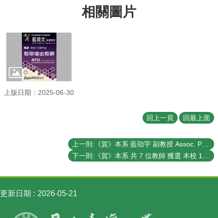
相關圖片
訊
English
最
新
消
息
系
上版日期：2025-06-30
所
簡
回上一頁
回最上面
介
系
上一則:《賀》本系 藍劭宇 副教授 Assoc. Prof. Shau-Yu Lan 榮獲 傑出人才發展基金會 第13屆 《年輕學者創新獎》(FAOS 13th Young Scholar Innovation Award)
所
下一則:《賀》本系 共 7 位教師 獲選 本校 113學年度《教學優良教師》(NTU Excellence in Teaching Award)
成
員
學
更新日期
2026-05-21
術
演