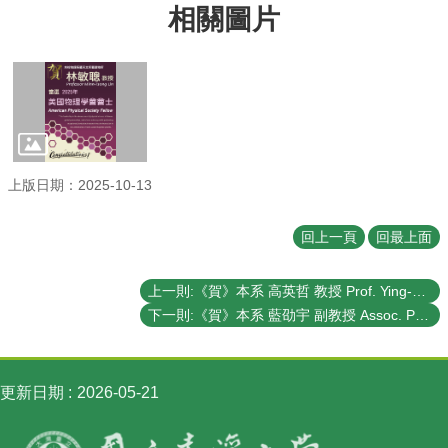
相關圖片
訊
English
最
新
消
息
系
上版日期：2025-10-13
所
簡
回上一頁
回最上面
介
系
上一則:《賀》本系 高英哲 教授 Prof. Ying-Jer Kao 當選 2025年《美國物理學會會士》(2025 American Physical Society Fellow)
所
下一則:《賀》本系 藍劭宇 副教授 Assoc. Prof. Shau-Yu Lan 榮獲 傑出人才發展基金會 第13屆 《年輕學者創新獎》(FAOS 13th Young Scholar Innovation Award)
成
員
學
更新日期
2026-05-21
術
演