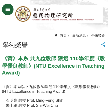
跳到主要內容區塊
進
階
搜
尋
首頁
最新消息
學術榮譽
回
首
學術榮譽
頁
臺
《賀》本系 共九位教師 獲選 110學年度《教
大
首
學優良教師》(NTU Excellence in Teaching
頁
Award)
網
站
導
《賀》本系以下九位教師獲選 110學年度《教學優良教師》
覽
(NTU Excellence in Teaching Award)
聯
．石明豐 教授 Prof. Ming-Feng Shih
絡
．朱士維 教授 Prof. Shi-Wei Chu
資