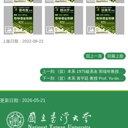
講
招
生
及
課
程
上版日期：2022-08-22
學
生
回上一頁
回最上面
事
務
上一則:《賀》本系 1975級系友 郭瑞年教授 Prof. Ray-Nien Kwo 榮獲 2024年《世界科學院獎》(TWAS Awards in Physics)
物
下一則:《賀》本系 黃宇廷 教授 Prof. Yu-tin Huang 獲選 110學年度《教學傑出教師》(NTU Distinguished Teaching Award)
理
學
系
暨
更新日期
2026-05-21
研
究
所