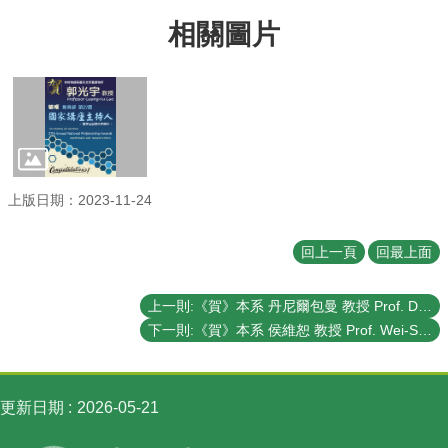
訊
相關圖片
English
最
新
消
息
系
上版日期：2023-11-24
所
簡
介
回上一頁
回最上面
系
所
上一則:《賀》本系 丹尼爾包曼 教授 Prof. Daniel Baumann 榮獲 《宏博研究獎》 (Humboldt Research Award)
成
下一則:《賀》本系 侯維恕 教授 Prof. Wei-Shu Hou 榮獲 教育部 第27屆《國家講座主持人》- 數學及自然科學類科 (The Ministry of Education's 27th Annual National Professorship Awards - Mathematics and Natural Sciences)
員
學
術
更新日期
2026-05-21
演