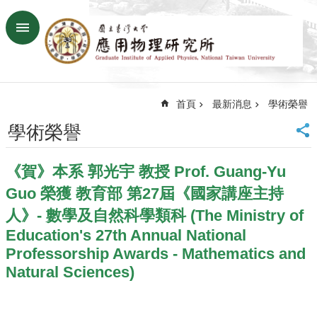
跳到主要內容區塊
進
階
搜
尋
首頁
最新消息
學術榮譽
回
首
學術榮譽
頁
臺
《賀》本系 郭光宇 教授 Prof. Guang-Yu
大
首
Guo 榮獲 教育部 第27屆《國家講座主持
頁
人》- 數學及自然科學類科 (The Ministry of
網
Education's 27th Annual National
站
Professorship Awards - Mathematics and
導
覽
Natural Sciences)
聯
絡
資