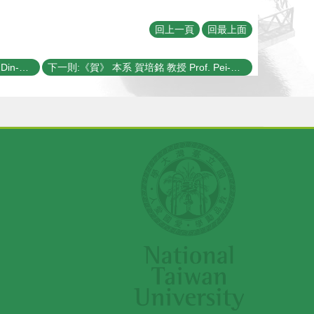
回上一頁
回最上面
上一則:《賀》 本系 蔡定平 教授 Prof. Din-Ping Tsai 當選 2012年《IEEE Fellow》
下一則:《賀》 本系 賀培銘 教授 Prof. Pei-Ming Ho 及 張寶棣 教授 Prof. Pao-Ti Chang 榮獲 99年度行政院國家科學委員會《傑出研究獎》