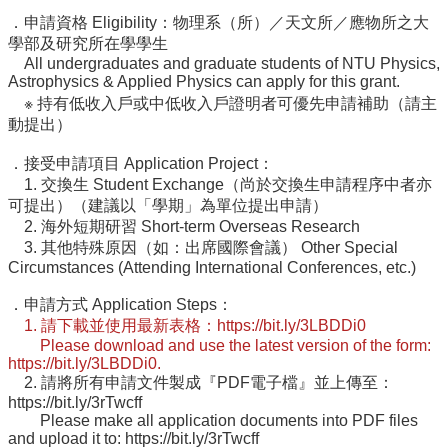
講
．申請資格 Eligibility：物理系（所）／天文所／應物所之大
招
學部及研究所在學學生
生
All undergraduates and graduate students of NTU Physics,
及
Astrophysics & Applied Physics can apply for this grant.
課
※ 持有低收入戶或中低收入戶證明者可優先申請補助（請主
程
動提出）
學
．接受申請項目 Application Project：
生
1. 交換生 Student Exchange（尚於交換生申請程序中者亦
事
可提出）（建議以「學期」為單位提出申請）
務
2. 海外短期研習 Short-term Overseas Research
3. 其他特殊原因（如：出席國際會議） Other Special
物
Circumstances (Attending International Conferences, etc.)
理
學
．申請方式 Application Steps：
系
1. 請下載並使用最新表格：https://bit.ly/3LBDDi0
Please download and use the latest version of the form:
暨
https://bit.ly/3LBDDi0.
研
2. 請將所有申請文件製成『PDF電子檔』並上傳至：
究
https://bit.ly/3rTwcff
所
Please make all application documents into PDF files
and upload it to: https://bit.ly/3rTwcff