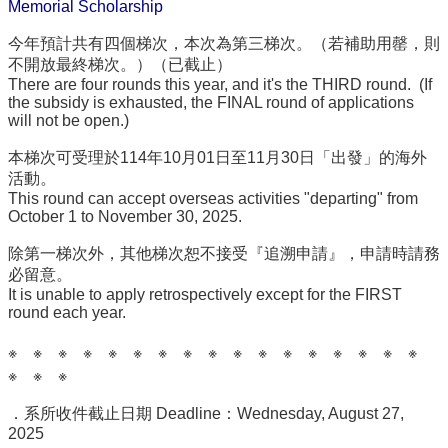
Memorial Scholarship
訊
今年預計共有四個梯次，本次為第三梯次。（若補助用罄，則
English
不開放最終梯次。）（已截止）
最
There are four rounds this year, and it's the THIRD round. (If
the subsidy is exhausted, the FINAL round of applications
新
will not be open.)
消
息
本梯次可受理於114年10月01日至11月30日「出發」的海外
活動。
系
This round can accept overseas activities "departing" from
所
October 1 to November 30, 2025.
簡
介
除第一梯次外，其他梯次恕不接受『追溯申請』，申請時請務
必留意。
系
It is unable to apply retrospectively except for the FIRST
所
round each year.
成
員
※ ※ ※ ※ ※ ※ ※ ※ ※ ※ ※ ※ ※ ※ ※ ※ ※
※ ※ ※
學
術
．系所收件截止日期 Deadline：Wednesday, August 27,
演
2025