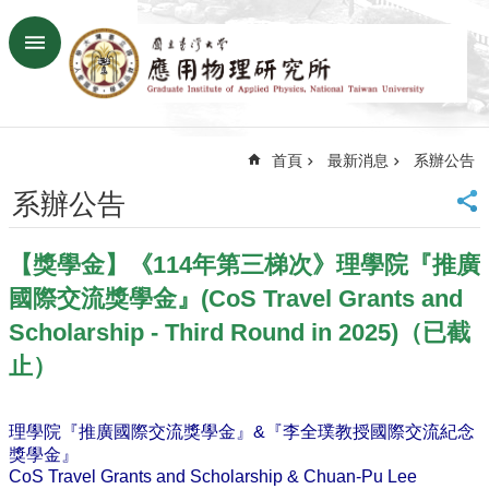
跳到主要內容區塊
進
階
搜
尋
首頁
最新消息
系辦公告
回
首
系辦公告
頁
臺
【獎學金】《114年第三梯次》理學院『推廣
大
首
國際交流獎學金』(CoS Travel Grants and
頁
Scholarship - Third Round in 2025)（已截
網
止）
站
導
覽
理學院『推廣國際交流獎學金』&『李全璞教授國際交流紀念
聯
獎學金』
絡
CoS Travel Grants and Scholarship & Chuan-Pu Lee
資