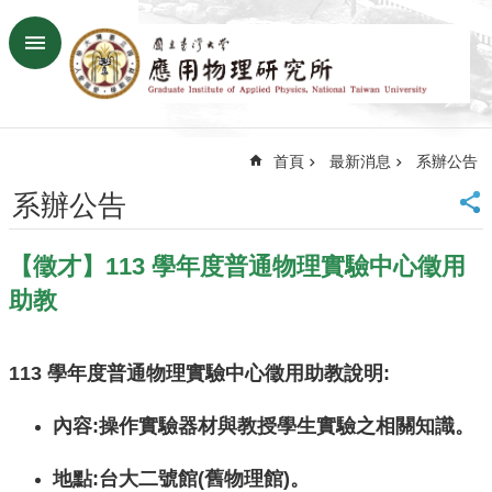
跳到主要內容區塊
進
階
搜
尋
首頁
最新消息
系辦公告
回
首
系辦公告
頁
臺
【徵才】113 學年度普通物理實驗中心徵用
大
首
助教
頁
網
站
113 學年度普通物理實驗中心徵用助教說明:
導
覽
內容:操作實驗器材與教授學生實驗之相關知識。
聯
絡
地點:台大二號館(舊物理館)。
資