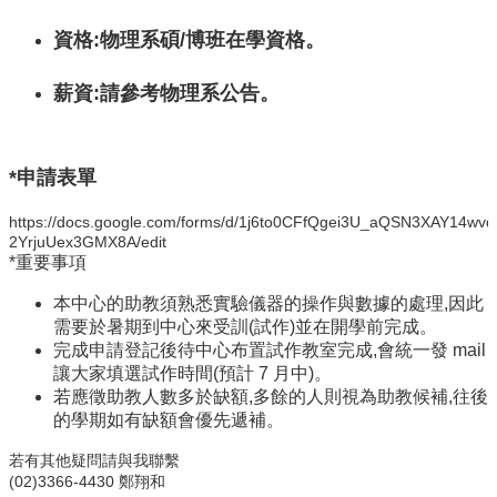
訊
資格:物理系碩/博班在學資格。
English
薪資:請參考物理系公告。
最
新
消
息
*申請表單
系
https://docs.google.com/forms/d/1j6to0CFfQgei3U_aQSN3XAY14wvd
所
2YrjuUex3GMX8A/edit
簡
*重要事項
介
本中心的助教須熟悉實驗儀器的操作與數據的處理,因此
系
需要於暑期到中心來受訓(試作)並在開學前完成。
所
完成申請登記後待中心布置試作教室完成,會統一發 mail
成
讓大家填選試作時間(預計 7 月中)。
員
若應徵助教人數多於缺額,多餘的人則視為助教候補,往後
的學期如有缺額會優先遞補。
學
術
若有其他疑問請與我聯繫
演
(02)3366-4430 鄭翔和