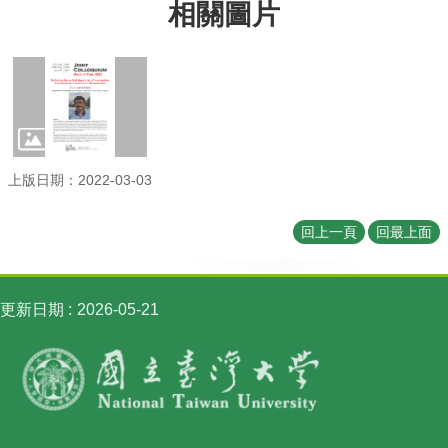
相關圖片
訊
English
最
新
消
息
上版日期：2022-03-03
系
所
簡
回上一頁
回最上面
介
系
所
更新日期
2026-05-21
成
員
學
術
演