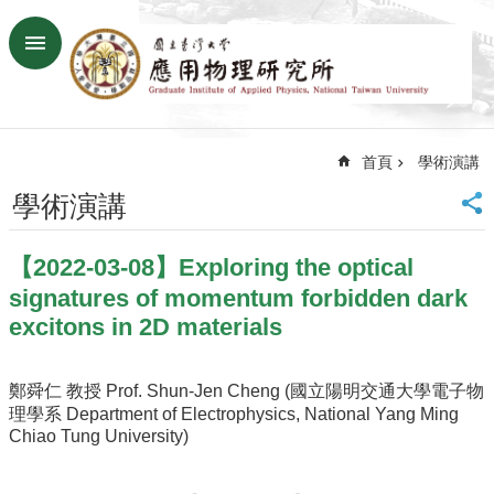
跳到主要內容區塊
進
階
搜
尋
首頁
學術演講
回
首
學術演講
頁
臺
【2022-03-08】Exploring the optical
大
首
signatures of momentum forbidden dark
頁
excitons in 2D materials
網
站
鄭舜仁 教授 Prof. Shun-Jen Cheng (國立陽明交通大學電子物
導
理學系 Department of Electrophysics, National Yang Ming
覽
Chiao Tung University)
聯
絡
資