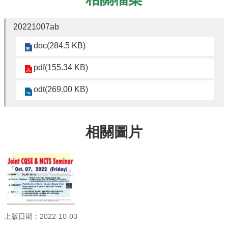
訊
English
20221007ab
最
doc(284.5 KB)
新
消
pdf(155.34 KB)
息
odt(269.00 KB)
系
所
簡
介
相關圖片
系
所
成
員
學
術
上版日期：2022-10-03
演