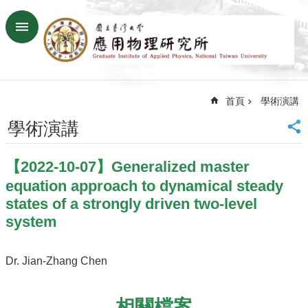
跳到主要內容區塊
進
階
搜
尋
首頁
學術演講
回
首
學術演講
頁
臺
【2022-10-07】Generalized master
大
首
equation approach to dynamical steady
頁
states of a strongly driven two-level
網
system
站
導
覽
Dr. Jian-Zhang Chen
聯
絡
相關檔案
資