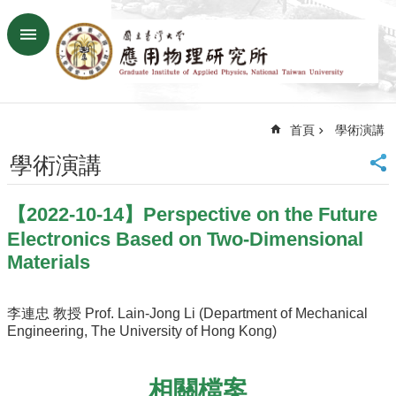
跳到主要內容區塊
進
階
搜
尋
首頁
學術演講
回
首
學術演講
頁
臺
【2022-10-14】Perspective on the Future
大
首
Electronics Based on Two-Dimensional
頁
Materials
網
站
李連忠 教授 Prof. Lain-Jong Li (Department of Mechanical
導
Engineering, The University of Hong Kong)
覽
聯
絡
相關檔案
資