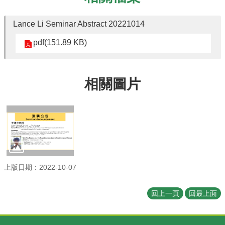
訊
English
Lance Li Seminar Abstract 20221014
最
pdf(151.89 KB)
新
消
息
相關圖片
系
所
簡
介
系
所
成
上版日期：2022-10-07
員
學
回上一頁
回最上面
術
演