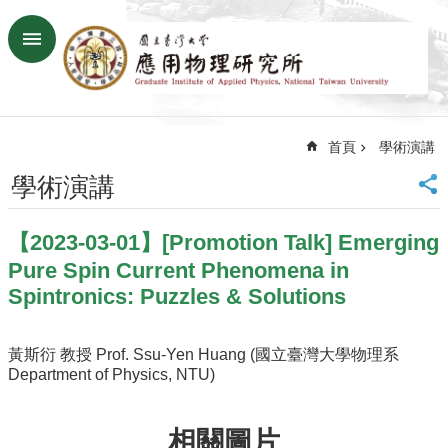
跳到主要內容區塊
進
階
搜
尋
首頁
學術演講
回
首
學術演講
頁
臺
【2023-03-01】[Promotion Talk] Emerging
大
首
Pure Spin Current Phenomena in
頁
Spintronics: Puzzles & Solutions
網
站
黃斯衍 教授 Prof. Ssu-Yen Huang (國立臺灣大學物理系
導
Department of Physics, NTU)
覽
聯
絡
相關圖片
資