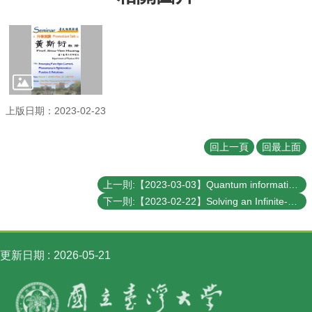
訊
English
最
新
消
息
上版日期：2023-02-23
系
所
回上一頁
回最上面
簡
介
上一則:【2023-03-03】Quantum information processing using semiconductor quantum dot arrays: control, readout, and quantum simulation
系
下一則:【2023-02-22】Solving an Infinite-Body Problem from the First Principles---Proton Parton Distributions from Lattice QCD
所
成
員
更新日期
2026-05-21
學
術
演