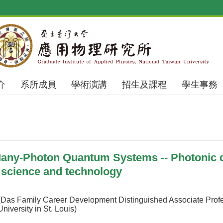
介
系所成員
學術演講
招生及課程
學生事務
ny-Photon Quantum Systems -- Photonic di
 science and technology
(Das Family Career Development Distinguished Associate Profe
iversity in St. Louis)