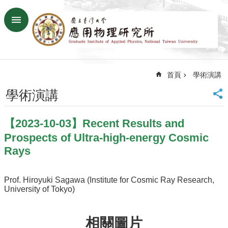
跳到主要內容區塊
進
階
搜
尋
首頁
學術演講
回
首
學術演講
頁
臺
【2023-10-03】Recent Results and
大
首
Prospects of Ultra-high-energy Cosmic
頁
Rays
網
站
Prof. Hiroyuki Sagawa (Institute for Cosmic Ray Research,
導
University of Tokyo)
覽
聯
絡
相關圖片
資