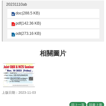
20231110ab
訊
English
doc(288.5 KB)
最
pdf(142.36 KB)
新
消
odt(273.16 KB)
息
系
所
相關圖片
簡
介
系
所
成
員
學
上版日期：2023-11-03
術
演
回上一頁
回最上面