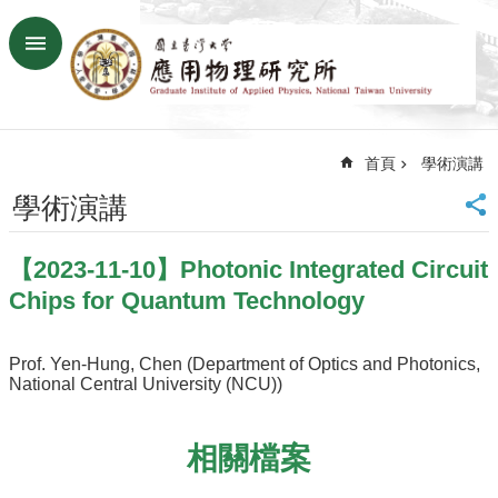
跳到主要內容區塊
進
階
搜
尋
首頁
學術演講
回
首
學術演講
頁
臺
【2023-11-10】Photonic Integrated Circuit
大
首
Chips for Quantum Technology
頁
網
Prof. Yen-Hung, Chen (Department of Optics and Photonics,
站
National Central University (NCU))
導
覽
聯
相關檔案
絡
資