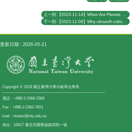
講
招
上一則:【2023-11-14】When Are Planets Formed? - Probing the Earliest Stage of Planet Formation
生
下一則:【2023-11-08】Why ultrasoft colloidal crystals are really very strong
及
課
程
更新日期
2026-05-21
學
生
事
務
物
理
Copyright © 2018 國立臺灣大學示範單位學系
學
系
電話：+886-2-3366-3366
暨
Fax：+886-2-2362-7651
研
究
mail：ntutest@ntu.edu.tw
所
地址 : 10617 臺北市羅斯福路四段一號