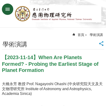
跳到主要內容區塊
進
階
搜
尋
首頁
學術演講
回
首
學術演講
頁
臺
【2023-11-14】When Are Planets
大
首
Formed? - Probing the Earliest Stage of
頁
Planet Formation
網
站
大橋永芳 教授 Prof. Nagayoshi Ohashi (中央研究院天文及天
導
文物理研究所 Institute of Astronomy and Astrophysics,
覽
Academia Sinica)
聯
絡
資