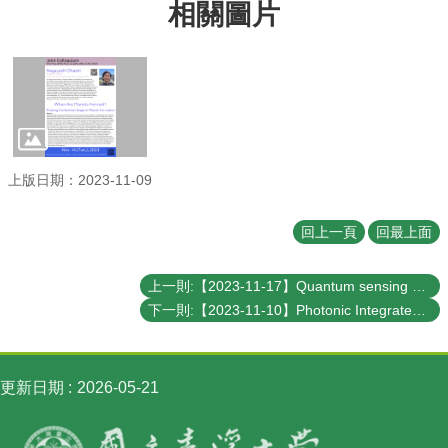
相關圖片
訊
English
最
新
消
息
上版日期：2023-11-09
系
所
簡
回上一頁
回最上面
介
系
上一則:【2023-11-17】Quantum sensing with solid-state quantum electronics
所
下一則:【2023-11-10】Photonic Integrated Circuit Chips for Quantum Technology
成
員
學
更新日期
2026-05-21
術
演