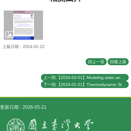
訊
English
最
新
消
息
上版日期：2024-02-22
系
所
回上一頁
回最上面
簡
介
上一則:【2024-03-01】Modeling static and dynamical properties of a 2DEG in an external magnetic field and a FIR-photon cavity
系
下一則:【2024-02-21】Thermodynamic Studies of Sr2RuO4 under Uniaxial Pressure
所
成
員
更新日期
2026-05-21
學
術
演