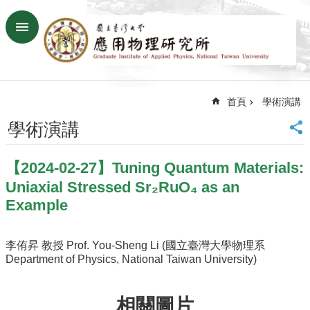
跳到主要內容區塊
進
階
搜
尋
首頁
學術演講
回
首
學術演講
頁
臺
【2024-02-27】Tuning Quantum Materials:
大
首
Uniaxial Stressed Sr₂RuO₄ as an
頁
Example
網
站
李侑昇 教授 Prof. You-Sheng Li (國立臺灣大學物理系
導
Department of Physics, National Taiwan University)
覽
聯
絡
相關圖片
資