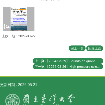
訊
English
最
新
消
息
上版日期：2024-03-22
系
所
回上一頁
回最上面
簡
介
上一則:【2024-03-29】Bounds on quantum adiabaticity in driven many-body systems and applications to adiabatic quantum computation
下一則:【2024-03-26】High pressure science: from atomic-scale heat transfer and superconductivity, to Earth and planetary interiors
系
所
成
員
更新日期
2026-05-21
學
術
演