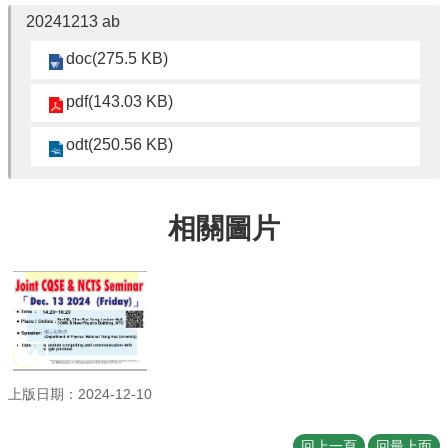
訊
20241213 ab
English
doc(275.5 KB)
最
pdf(143.03 KB)
新
消
odt(250.56 KB)
息
系
所
相關圖片
簡
介
系
所
成
員
學
上版日期：2024-12-10
術
演
回上一頁
回最上面