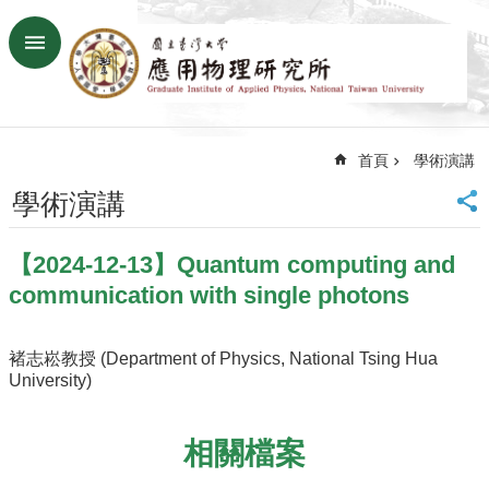
跳到主要內容區塊
進
階
搜
尋
首頁
學術演講
回
首
學術演講
頁
臺
【2024-12-13】Quantum computing and
大
首
communication with single photons
頁
網
褚志崧教授 (Department of Physics, National Tsing Hua
站
University)
導
覽
聯
相關檔案
絡
資