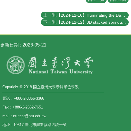
講
招
上一則:【2024-12-16】Illuminating the Dark Universe with Gravitational Waves
生
下一則:【2024-12-12】3D stacked spin qubit and TCAD simulations
及
課
程
更新日期
2026-05-21
學
生
事
務
物
理
Copyright © 2018 國立臺灣大學示範單位學系
學
系
電話：+886-2-3366-3366
暨
研
Fax：+886-2-2362-7651
究
mail：ntutest@ntu.edu.tw
所
地址 : 10617 臺北市羅斯福路四段一號