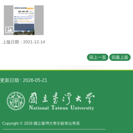
訊
English
最
新
消
上版日期：2021-12-14
息
系
回上一頁
回最上面
所
簡
介
更新日期
2026-05-21
系
所
成
員
學
術
Copyright © 2018 國立臺灣大學示範單位學系
演