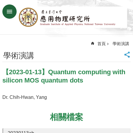
跳到主要內容區塊
進
階
搜
尋
首頁
學術演講
回
首
學術演講
頁
臺
【2023-01-13】Quantum computing with
大
首
silicon MOS quantum dots
頁
網
Dr. Chih-Hwan, Yang
站
導
覽
相關檔案
聯
絡
資