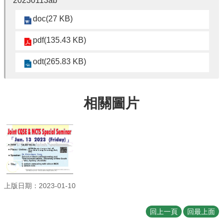
20230113ab
訊
doc(27 KB)
English
pdf(135.43 KB)
最
新
odt(265.83 KB)
消
息
系
相關圖片
所
簡
介
系
所
成
員
上版日期：2023-01-10
學
術
回上一頁
回最上面
演