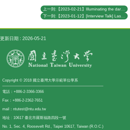
講
上一則:【2023-02-21】Illuminating the dark universe with galaxies
招
下一則:【2023-01-12】[Interview Talk] Laser cooling and quantum motional control of electrons
生
及
課
程
更新日期
2026-05-21
學
生
事
務
物
Copyright © 2018 國立臺灣大學示範單位學系
理
學
電話：+886-2-3366-3366
系
暨
Fax：+886-2-2362-7651
研
mail：ntutest@ntu.edu.tw
究
地址 : 10617 臺北市羅斯福路四段一號
所
No. 1, Sec. 4, Roosevelt Rd., Taipei 10617, Taiwan (R.O.C.)