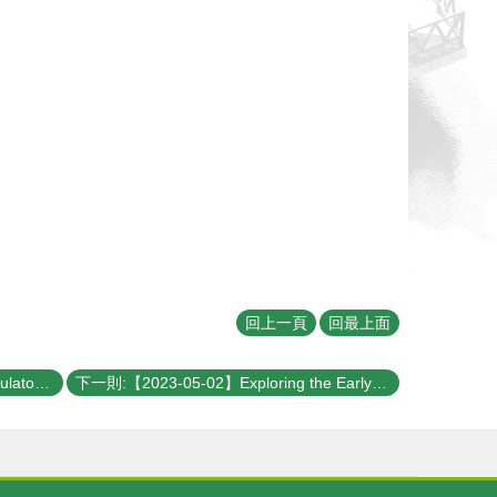
回上一頁
回最上面
上一則:【2023-05-05】Quantum Simulators with Two Species of Atoms: Progress, Challenges, and Future Applications
下一則:【2023-05-02】Exploring the Early Stages of Star Formation