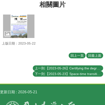
相關圖片
訊
English
最
新
消
息
系
上版日期：2023-05-22
所
簡
回上一頁
回最上面
介
系
上一則:【2023-05-26】Certifying the degree of quantum properties using black boxes
所
下一則:【2023-05-23】Space-time transitions through a "Sign"
成
員
學
更新日期
2026-05-21
術
演