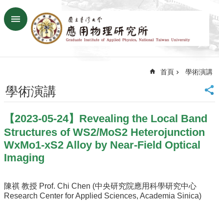
跳到主要內容區塊
進
階
搜
尋
首頁
學術演講
回
首
學術演講
頁
臺
【2023-05-24】Revealing the Local Band
大
首
Structures of WS2/MoS2 Heterojunction
頁
WxMo1-xS2 Alloy by Near-Field Optical
網
Imaging
站
導
覽
陳祺 教授 Prof. Chi Chen (中央研究院應用科學研究中心
Research Center for Applied Sciences, Academia Sinica)
聯
絡
資