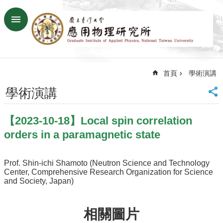
跳到主要內容區塊
進
階
搜
尋
首頁
學術演講
回
首
學術演講
頁
臺
【2023-10-18】Local spin correlation
大
首
orders in a paramagnetic state
頁
網
Prof. Shin-ichi Shamoto (Neutron Science and Technology
站
Center, Comprehensive Research Organization for Science
導
and Society, Japan)
覽
聯
相關圖片
絡
資