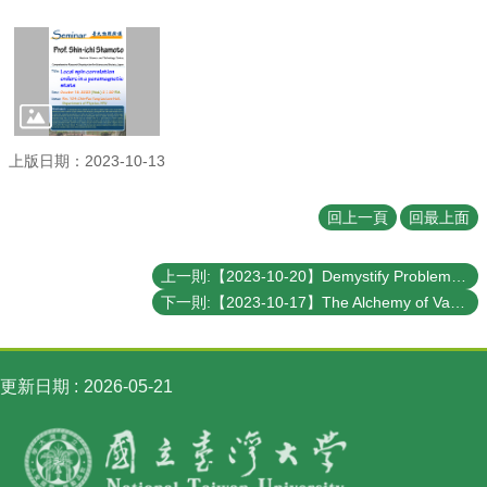
訊
English
最
新
消
息
上版日期：2023-10-13
系
回上一頁
回最上面
所
簡
介
上一則:【2023-10-20】Demystify Problem-Dependent Power of Quantum Neural Networks on Multi-Class Classification
下一則:【2023-10-17】The Alchemy of Vacuum: Exploring Quantum Electrodynamic Effects in Chemistry
系
所
成
員
更新日期
2026-05-21
學
術
演