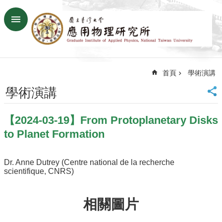
跳到主要內容區塊
進
階
搜
尋
首頁
學術演講
回
首
學術演講
頁
臺
【2024-03-19】From Protoplanetary Disks
大
首
to Planet Formation
頁
網
Dr. Anne Dutrey (Centre national de la recherche
站
scientifique, CNRS)
導
覽
聯
相關圖片
絡
資