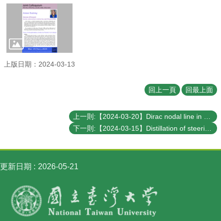
訊
English
最
新
消
上版日期：2024-03-13
息
回上一頁
回最上面
系
所
簡
上一則:【2024-03-20】Dirac nodal line in hourglass semimetal Nb3SiTe6
介
下一則:【2024-03-15】Distillation of steering and impossible distillation of measurement incompatibility under local filters
系
所
成
更新日期
2026-05-21
員
學
術
演