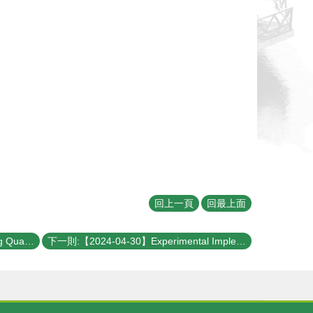
回上一頁
回最上面
上一則:【2024-05-03】Benchmarking Quantum, Digital, and GPU Annealers
下一則:【2024-04-30】Experimental Implementation of a Superconducting Quantum Computer