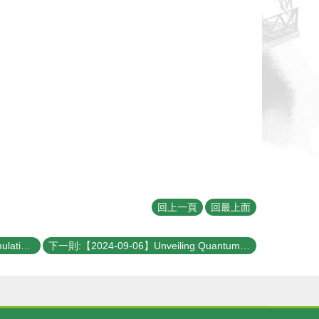
回上一頁
回最上面
上一則:【2024-09-11】Numerical simulations on how mechanical perturbations due to actions of subnuclear molecules influence chromatin organization and dynamics
下一則:【2024-09-06】Unveiling Quantum Wonders: Exploring Surreal Phenomena in a Box