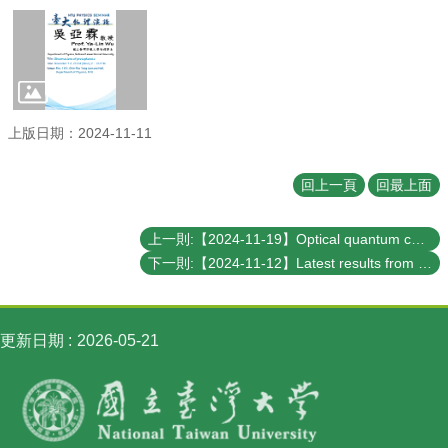
訊
English
最
新
消
上版日期：2024-11-11
息
系
回上一頁
回最上面
所
簡
上一則:【2024-11-19】Optical quantum computing and communication
介
下一則:【2024-11-12】Latest results from the AMS experiment
系
所
成
更新日期
2026-05-21
員
學
術
演