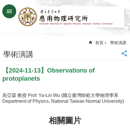
跳到主要內容區塊
進
階
搜
尋
首頁
學術演講
回
首
學術演講
頁
臺
【2024-11-13】Observations of
大
首
protoplanets
頁
網
吳亞霖 教授 Prof. Ya-Lin Wu (國立臺灣師範大學物理學系
站
Department of Physics, National Taiwan Normal University)
導
覽
聯
相關圖片
絡
資