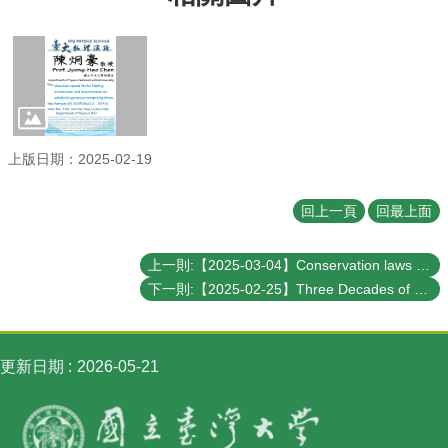
訊
English
最
新
消
息
上版日期：2025-02-19
系
所
回上一頁
回最上面
簡
介
上一則:【2025-03-04】Conservation laws and gravity
系
下一則:【2025-02-25】Three Decades of Science in Silhouette
所
成
員
更新日期
2026-05-21
學
術
演