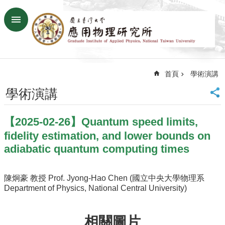
跳到主要內容區塊
進
階
搜
尋
首頁
學術演講
回
首
學術演講
頁
臺
【2025-02-26】Quantum speed limits,
大
首
fidelity estimation, and lower bounds on
頁
adiabatic quantum computing times
網
站
陳炯豪 教授 Prof. Jyong-Hao Chen (國立中央大學物理系
導
Department of Physics, National Central University)
覽
聯
絡
相關圖片
資