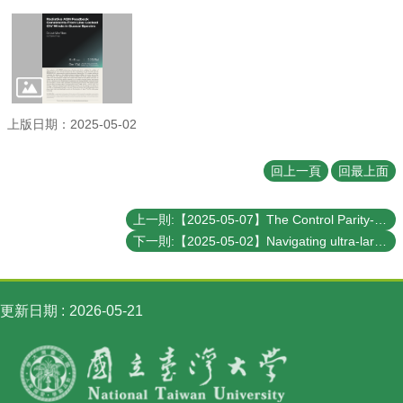
訊
English
最
新
消
上版日期：2025-05-02
息
系
回上一頁
回最上面
所
簡
上一則:【2025-05-07】The Control Parity-time symmetry in PtTe2-based Josephson junctions
介
下一則:【2025-05-02】Navigating ultra-large chemical space for drug discovery by forging statistical physics, deep-learning, digital annealing, gate-based general quantum computation, and AI robotics
系
所
成
更新日期
2026-05-21
員
學
術
演