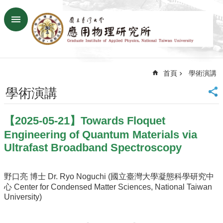
跳到主要內容區塊
進
階
搜
尋
首頁
學術演講
回
首
學術演講
頁
臺
【2025-05-21】Towards Floquet
大
首
Engineering of Quantum Materials via
頁
Ultrafast Broadband Spectroscopy
網
站
野口亮 博士 Dr. Ryo Noguchi (國立臺灣大學凝態科學研究中
導
心 Center for Condensed Matter Sciences, National Taiwan
覽
University)
聯
絡
資