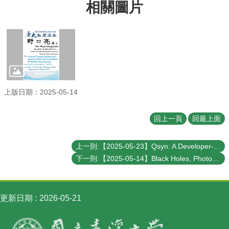
相關圖片
訊
English
最
新
消
息
上版日期：2025-05-14
系
所
簡
回上一頁
回最上面
介
系
上一則:【2025-05-23】Qsyn: A Developer-Friendly Quantum Circuit Synthesis Framework for NISQ Era and Beyond
所
下一則:【2025-05-14】Black Holes, Photon Rings, Quasinormal Modes, and Chaos: A Unified View via the Penrose Limit
成
員
學
更新日期
2026-05-21
術
演