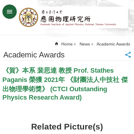
Skip to main content
Advanced
Search
Home
Home
News
Academic Awards
NTU
SiteMap
Academic Awards
Contact
US
《賀》本系 裴思達 教授 Prof. Stathes
Chinese
Paganis 榮獲 2021年 《財團法人中技社 傑
News
出物理學術獎》 (CTCI Outstanding
Overview
Physics Research Award)
Faculty&Staff
Talks
Related Picture(s)
Curriculum