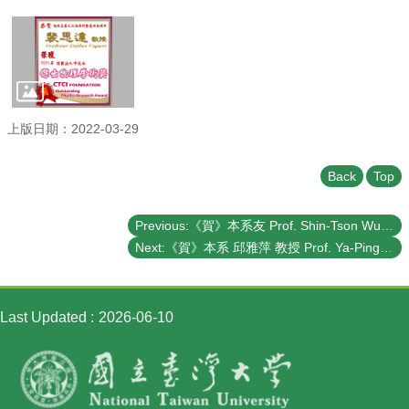
Student
Affairs
Department
of
Physics
上版日期：2022-03-29
Back
Top
Previous:《賀》本系友 Prof. Shin-Tson Wu 當選 第33屆工程科學組 《中央研究院院士》 (33rd Academician of Academia Sinica - Division of Engineering Sciences)
Next:《賀》本系 邱雅萍 教授 Prof. Ya-Ping Chiu 榮獲 110 年度《科技部 傑出研究獎》 (MOST Outstanding Research Award)
Last Updated
2026-06-10