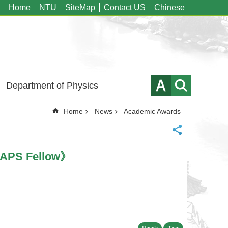
Home
NTU
SiteMap
Contact US
Chinese
Department of Physics
Home
News
Academic Awards
APS Fellow》