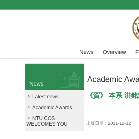
Skip to main content
News
Overview
F
Academic Awa
News
《賀》 本系 洪銘輝 教
Latest news
Academic Awards
NTU COS
上版日期：2011-12-12
WELCOMES YOU