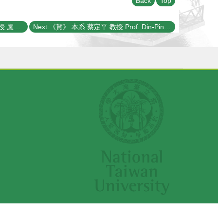
Back
Top
Previous:《賀》本系 特聘研究講座教授 盧志遠博士 Dr. Chih-Yuan Lu 榮獲中華民國物理學會 【特殊貢獻獎】
Next:《賀》 本系 蔡定平 教授 Prof. Din-Ping Tsai 當選 2012年《IEEE Fellow》