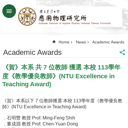
Skip to main content
Advanced
Search
Home
Home
News
Academic Awards
NTU
SiteMap
Academic Awards
Contact
US
《賀》本系 共 7 位教師 獲選 本校 113學年
Chinese
度《教學優良教師》(NTU Excellence in
News
Teaching Award)
Overview
Faculty&Staff
《賀》本系以下 7 位教師獲選 本校 113學年度《教學優良教
師》(NTU Excellence in Teaching Award)
Talks
．石明豐 教授 Prof. Ming-Feng Shih
Curriculum
．董成淵 教授 Prof. Chen-Yuan Dong