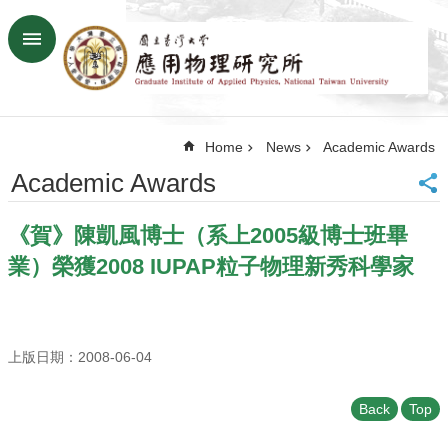
Skip to main content
Advanced
Search
Home
Home
News
Academic Awards
NTU
SiteMap
Academic Awards
Contact
US
《賀》陳凱風博士（系上2005級博士班畢
Chinese
業）榮獲2008 IUPAP粒子物理新秀科學家
News
Overview
Faculty&Staff
上版日期：2008-06-04
Talks
Back
Top
Curriculum