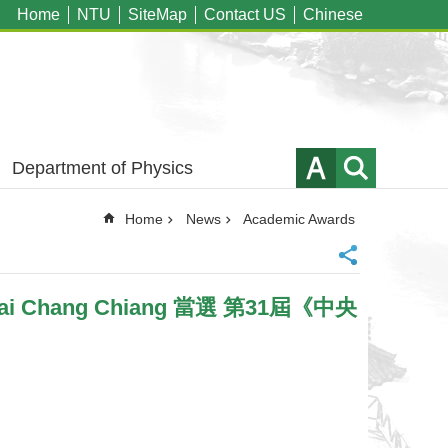
Home
NTU
SiteMap
Contact US
Chinese
Department of Physics
Home
News
Academic Awards
Tai Chang Chiang 當選 第31屆《中央