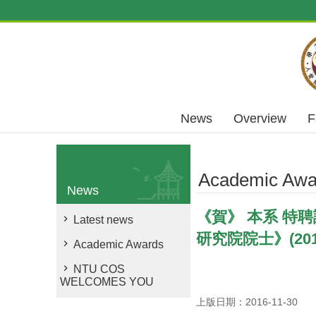
Skip to main content
News
Overview
F
Academic Awa
News
《賀》 本系 特聘講座 
Latest news
研究院院士》(2016 A
Academic Awards
NTU COS
WELCOMES YOU
上版日期：2016-11-30