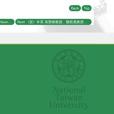
Back
Top
Previous:《賀》本系 熊怡 教授 Prof. Hsiung,Yee Bob 榮任 105~107學年度《臺大講座教授》
Next:《賀》本系 張寶棣教授、陳凱風教授、黃斯衍助理教授、高涌泉教授、董成淵教授、陳政維教授 當選 104學年度《教學優良教師》