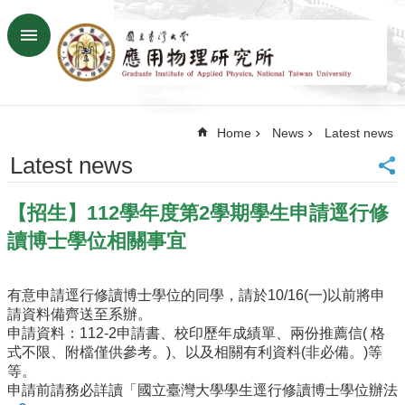
Skip to main content
Advanced
Search
Home
Home
News
Latest news
NTU
SiteMap
Latest news
Contact
US
【招生】112學年度第2學期學生申請逕行修
Chinese
讀博士學位相關事宜
News
Overview
有意申請逕行修讀博士學位的同學，請於10/16(一)以前將申
Faculty&Staff
請資料備齊送至系辦。
申請資料：112-2申請書、校印歷年成績單、兩份推薦信( 格
Talks
式不限、附檔僅供參考。)、以及相關有利資料(非必備。)等
等。
Curriculum
申請前請務必詳讀「
國立臺灣大學學生逕行修讀博士學位辦法