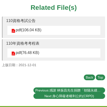
Student
Affairs
Related File(s)
Department
of
110資格考試公告
Physics
pdf(106.04 KB)
110年資格考考程表
pdf(76.48 KB)
上版日期：2021-12-01
Back
Top
Previous:感謝 林振昌先生捐贈「朝陽永續基金」36萬美元
Next:身心障礙者權利公約(CRPD)