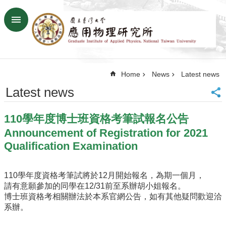
Skip to main content
Advanced
Search
Home
Home
News
Latest news
NTU
SiteMap
Latest news
Contact
US
110學年度博士班資格考筆試報名公告
Chinese
Announcement of Registration for 2021
News
Qualification Examination
Overview
Faculty&Staff
110學年度資格考筆試將於12月開始報名，為期一個月，
請有意願參加的同學在12/31前至系辦胡小姐報名。
Talks
博士班資格考相關辦法於本系官網公告，如有其他疑問歡迎洽
系辦。
Curriculum