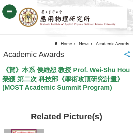
Skip to main content
Advanced
Search
Home
Home
News
Academic Awards
NTU
SiteMap
Academic Awards
Contact
US
《賀》本系 侯維恕 教授 Prof. Wei-Shu Hou
Chinese
榮獲 第二次 科技部《學術攻頂研究計畫》
News
(MOST Academic Summit Program)
Overview
Faculty&Staff
Talks
Related Picture(s)
Curriculum