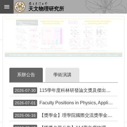
跳到主要內容區塊
天文物理研究所
進
階
搜
尋
回
首
頁
臺
大
首
系辦公告
學術演講
頁
網
115學年度科林研發論文獎及傑出科技獎學金Lam Research Paper Award and Outstanding Student Scholarship
2026-07-30
站
導
Faculty Positions in Physics, Applied Physics, and Astrophysics at National Taiwan University
覽
2026-07-01
聯
【獎學金】理學院國際交流獎學金《115年第二梯次》補助名單 List of recipients of CoS scholarship
2026-06-16
絡
資