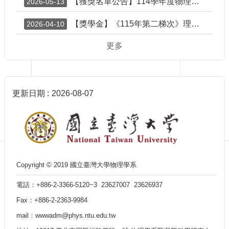
【獲獎名單公告】114學年度物理學系大學生專題研究成果壁報比賽
2026-05-13
訊
English
【獎學金】《115年第二梯次》理學院『推廣國際交流獎學金』(CoS Travel Grants and Scholarship - Second Round in 2026)（已截止）
2026-04-10
最
新
更多
消
息
單
位
更新日期
2026-08-07
簡
介
系
所
成
員
Copyright © 2019 國立臺灣大學物理學系
學
電話：+886-2-3366-5120~3 23627007 23626937
術
演
Fax：+886-2-2363-9984
講
mail：wwwadm@phys.ntu.edu.tw
招