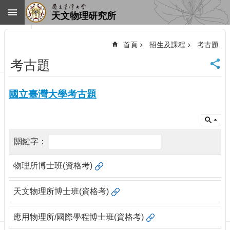
跳到主要內容區塊
天文物理研究所
進
階
首頁
招生及課程
考古題
搜
尋
考古題
回
首
國立臺灣大學考古題
頁
臺
大
首
頁
網
站
物理所博士班(資格考)
導
覽
天文物理所博士班(資格考)
聯
絡
應用物理所/國際學程博士班(資格考)
資