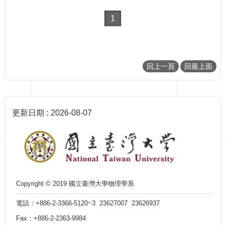
訊
English
1
最
新
消
息
回上一頁
回最上面
單
位
簡
介
更新日期
2026-08-07
系
所
成
員
學
Copyright © 2019 國立臺灣大學物理學系
術
演
電話：+886-2-3366-5120~3 23627007 23626937
講
Fax：+886-2-2363-9984
招