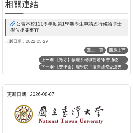
相關連結
生
及
課
公告本校111學年度第1學期學生申請逕行修讀博士
程
學位相關事宜
學
生
上版日期：2022-03-29
事
回上一頁
回最上面
務
上一則:【徵才】物理系楊珮芸老師 普通物理學乙下01班 誠徵工讀生
系
下一則:【獎學金】理學院『推廣國際交流獎學金』暨『李全璞教授國際交流紀念獎學金』(CoS Travel Grants and Scholarship)《111年第一梯次》（已截止）
所
徵
才
物
更新日期
2026-08-07
理
學
系
暨
研
究