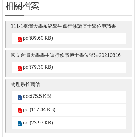
訊
相關檔案
English
最
111-1臺灣大學系統學生逕行修讀博士學位申請書
新
消
pdf(89.60 KB)
息
單
國立台灣大學學生逕行修讀博士學位辦法20210316
位
簡
pdf(79.30 KB)
介
系
物理系推薦信
所
成
doc(75.5 KB)
員
學
pdf(117.44 KB)
術
演
odt(23.97 KB)
講
招