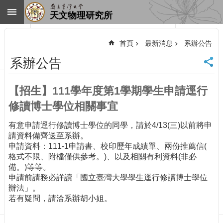
跳到主要內容區塊
天文物理研究所
進
階
首頁
最新消息
系辦公告
搜
尋
系辦公告
回
首
【招生】111學年度第1學期學生申請逕行
頁
臺
修讀博士學位相關事宜
大
首
有意申請逕行修讀博士學位的同學，請於4/13(三)以前將申
頁
請資料備齊送至系辦。
申請資料：111-1申請書、校印歷年成績單、兩份推薦信(
網
格式不限、附檔僅供參考。)、以及相關有利資料(非必
站
備。)等等。
導
申請前請務必詳讀「國立臺灣大學學生逕行修讀博士學位
覽
辦法」。
聯
若有疑問，請洽系辦胡小姐。
絡
資