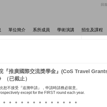
回
息
單位簡介
系所成員
學術演講
招生及課程
廣國際交流獎學金』(CoS Travel Grants an
und》（已截止）
次恕不接受『追溯申請』，申請時請務必留意。
etrospectively except for the FIRST round each year.
 ※ ※ ※ ※ ※ ※ ※ ※ ※ ※ ※ ※ ※