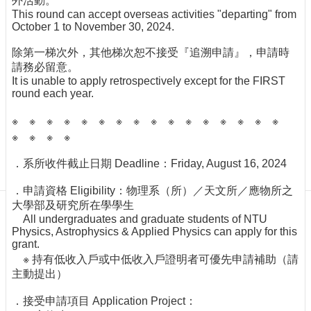
外活動。
訊
This round can accept overseas activities "departing" from
English
October 1 to November 30, 2024.
最
除第一梯次外，其他梯次恕不接受『追溯申請』，申請時
新
請務必留意。
消
It is unable to apply retrospectively except for the FIRST
息
round each year.
單
※ ※ ※ ※ ※ ※ ※ ※ ※ ※ ※ ※ ※ ※ ※ ※
位
※ ※ ※ ※
簡
介
．系所收件截止日期 Deadline：Friday, August 16, 2024
系
．申請資格 Eligibility：物理系（所）／天文所／應物所之
所
大學部及研究所在學學生
成
All undergraduates and graduate students of NTU
員
Physics, Astrophysics & Applied Physics can apply for this
學
grant.
術
※ 持有低收入戶或中低收入戶證明者可優先申請補助（請
演
主動提出）
講
．接受申請項目 Application Project：
招