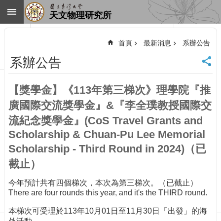
跳到主要內容區塊
天文物理研究所
進
階
首頁
最新消息
系辦公告
搜
尋
系辦公告
回
首
【獎學金】《113年第三梯次》理學院『推
頁
臺
廣國際交流獎學金』&『李全璞教授國際交
大
流紀念獎學金』(CoS Travel Grants and
首
Scholarship & Chuan-Pu Lee Memorial
頁
Scholarship - Third Round in 2024)（已
網
站
截止）
導
覽
今年預計共有四個梯次，本次為第三梯次。（已截止）
聯
There are four rounds this year, and it's the THIRD round.
絡
本梯次可受理於113年10月01日至11月30日「出發」的海
資