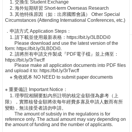
1. 交換生 Student Exchange
生
2. 海外短期研習 Short-term Overseas Research
及
3. 其他特殊原因（如：出席國際會議） Other Special
課
Circumstances (Attending International Conferences, etc.)
程
．申請方式 Application Steps：
學
1. 請下載並使用最新表格：https://bit.ly/3LBDDi0
生
Please download and use the latest version of the
事
form: https://bit.ly/3LBDDi0.
務
2. 請將所有申請文件製成『PDF電子檔』並上傳至：
https://bit.ly/3rTwcff
系
Please make all application documents into PDF files
所
and upload it to: https://bit.ly/3rTwcff
徵
※ 免收紙本 NO NEED to submit paper documents
才
物
※ 重要備註 Important Notice：
理
1. 理學院相關要點內所註明的核定金額僅為參考（上
學
限），實際核發金額將依每年經費多寡及申請人數而有所
系
變動，無法接受者請勿申請。
The amount of subsidy in the regulations is for
暨
reference only. The actual amount may vary depending on
研
the amount of funding and the number of applicants.
究