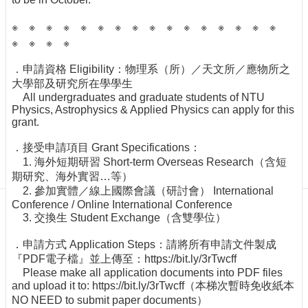
訊
English
※ ※ ※ ※ ※ ※ ※ ※ ※ ※ ※ ※ ※ ※ ※ ※
※ ※ ※ ※
最
新
．申請資格 Eligibility：物理系（所）／天文所／應物所之
消
大學部及研究所在學學生
息
All undergraduates and graduate students of NTU
Physics, Astrophysics & Applied Physics can apply for this
單
grant.
位
簡
．接受申請項目 Grant Specifications：
介
1. 海外短期研習 Short-term Overseas Research（含短
系
期研究、海外實習…等）
所
2. 參加實體／線上國際會議（研討會） International
成
Conference / Online International Conference
3. 交換生 Student Exchange（含雙學位）
員
學
．申請方式 Application Steps：請將所有申請文件製成
術
『PDF電子檔』並上傳至：https://bit.ly/3rTwcff
演
Please make all application documents into PDF files
講
and upload it to: https://bit.ly/3rTwcff（本梯次暫時免收紙本
NO NEED to submit paper documents）
招