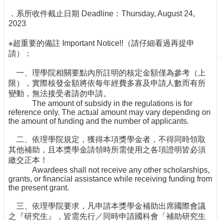
生
．系所收件截止日期 Deadline：Thursday, August 24,
及
2023
課
程
※超重要的備註 Important Notice!!（請仔細看過再提申
請）：
學
生
一、理學院相關要點內所註明的核定金額僅為參考（上
事
限），實際核發金額將依每年經費多寡及申請人數而有所
務
變動，無法接受者請勿申請。
系
The amount of subsidy in the regulations is for
reference only. The actual amount may vary depending on
所
the amount of funding and the number of applicants.
徵
才
二、依理學院規定，獲得本項獎學金者，不得同時領取
物
其他補助，且本獎學金請領時所需使用之各項證明皆必須
理
繳交正本！
Awardees shall not receive any other scholarships,
學
grants, or financial assistance while receiving funding from
系
the present grant.
暨
研
三、依理學院要求，凡申請本獎學金補助出席國際會議
究
之『研究生』，皆需先行／同時申請國科會「補助研究生