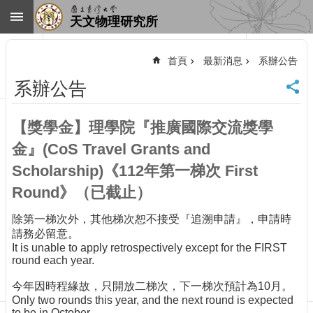
跳到主要內容區塊
天文物理研究所
進
階
首頁
最新消息
系辦公告
搜
尋
系辦公告
回
首
【獎學金】理學院『推廣國際交流獎學
頁
臺
金』(CoS Travel Grants and
大
Scholarship)《112年第一梯次 First
首
Round》（已截止）
頁
網
除第一梯次外，其他梯次恕不接受『追溯申請』，申請時
站
請務必留意。
導
It is unable to apply retrospectively except for the FIRST
覽
round each year.
聯
今年因時程緣故，只開放二梯次，下一梯次預計為10月。
絡
Only two rounds this year, and the next round is expected
資
to be in October.