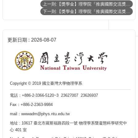
上一則:【獎學金】理學院『推廣國際交流獎學金』《112年第二梯次》補助名單 List of recipients of the CoS Travel Grants and Scholarship
生
下一則:【獎學金】理學院『推廣國際交流獎學金』(CoS Travel Grants and Scholarship)《112年最後一梯次 Final Round》（已截止）
及
課
程
學
更新日期
2026-08-07
生
事
務
系
所
徵
Copyright © 2019 國立臺灣大學物理學系
才
物
電話：+886-2-3366-5120~3 23627007 23626937
理
Fax：+886-2-2363-9984
學
系
mail：wwwadm@phys.ntu.edu.tw
暨
地址 : 10617 臺北市羅斯福路四段一號 物理學系暨凝態科學研究中
研
心 401 室
究