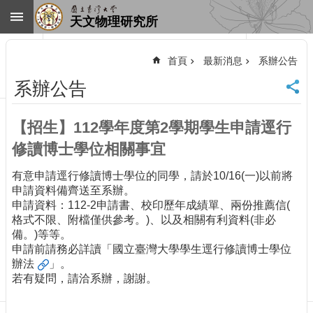
跳到主要內容區塊
天文物理研究所
進
階
首頁
最新消息
系辦公告
搜
尋
系辦公告
回
首
【招生】112學年度第2學期學生申請逕行
頁
臺
修讀博士學位相關事宜
大
首
有意申請逕行修讀博士學位的同學，請於10/16(一)以前將
頁
申請資料備齊送至系辦。
申請資料：112-2申請書、校印歷年成績單、兩份推薦信(
網
格式不限、附檔僅供參考。)、以及相關有利資料(非必
站
備。)等等。
導
申請前請務必詳讀「
國立臺灣大學學生逕行修讀博士學位
覽
辦法
」。
聯
若有疑問，請洽系辦，謝謝。
絡
資