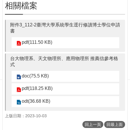
訊
相關檔案
English
最
附件3_112-2臺灣大學系統學生逕行修讀博士學位申請
新
書
消
息
pdf(111.50 KB)
單
位
台大物理系、天文物理所、應用物理所 推薦信參考格
簡
式
介
系
doc(75.5 KB)
所
成
pdf(118.25 KB)
員
odt(36.68 KB)
學
術
演
上版日期：2023-10-03
講
回上一頁
回最上面
招