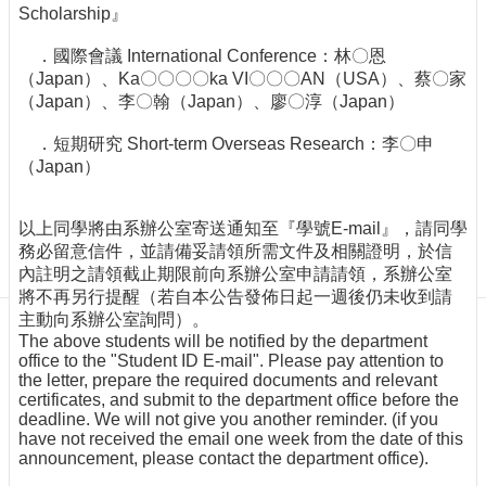
訊
Scholarship』
English
．國際會議 International Conference：林〇恩
最
（Japan）、Ka〇〇〇〇ka VI〇〇〇AN（USA）、蔡〇家
新
（Japan）、李〇翰（Japan）、廖〇淳（Japan）
消
息
．短期研究 Short-term Overseas Research：李〇申
（Japan）
單
位
簡
以上同學將由系辦公室寄送通知至『學號E-mail』，請同學
介
務必留意信件，並請備妥請領所需文件及相關證明，於信
內註明之請領截止期限前向系辦公室申請請領，系辦公室
系
將不再另行提醒（若自本公告發佈日起一週後仍未收到請
所
主動向系辦公室詢問）。
成
The above students will be notified by the department
員
office to the "Student ID E-mail". Please pay attention to
學
the letter, prepare the required documents and relevant
certificates, and submit to the department office before the
術
deadline. We will not give you another reminder. (if you
演
have not received the email one week from the date of this
講
announcement, please contact the department office).
招