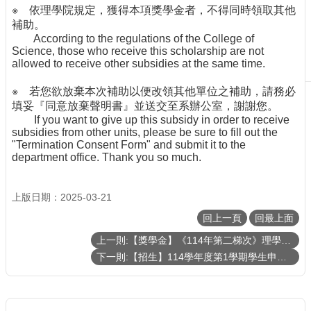
※ 依理學院規定，獲得本項獎學金者，不得同時領取其他
生
補助。
及
According to the regulations of the College of
課
Science, those who receive this scholarship are not
程
allowed to receive other subsidies at the same time.
學
※ 若您欲放棄本次補助以便改領其他單位之補助，請務必
生
填妥『同意放棄聲明書』並送交至系辦公室，謝謝您。
事
If you want to give up this subsidy in order to receive
務
subsidies from other units, please be sure to fill out the
系
"Termination Consent Form" and submit it to the
department office. Thank you so much.
所
徵
才
上版日期：2025-03-21
物
回上一頁
回最上面
理
學
上一則:【獎學金】《114年第二梯次》理學院『推廣國際交流獎學金』&『李全璞教授國際交流紀念獎學金』(CoS Travel Grants and Scholarship & Chuan-Pu Lee Memorial Scholarship - Second Round in 2025)（已截止）
系
下一則:【招生】114學年度第1學期學生申請逕行修讀博士學位相關事宜
暨
研
究