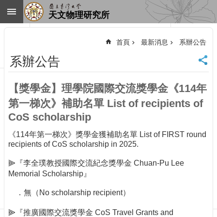
跳到主要內容區塊
天文物理研究所
進
階
首頁
最新消息
系辦公告
搜
尋
系辦公告
回
首
【獎學金】理學院國際交流獎學金《114年
頁
臺
第一梯次》補助名單 List of recipients of
大
CoS scholarship
首
頁
《114年第一梯次》獎學金獲補助名單 List of FIRST round
recipients of CoS scholarship in 2025.
網
站
⫸『李全璞教授國際交流紀念獎學金 Chuan-Pu Lee
導
Memorial Scholarship』
覽
聯
．無（No scholarship recipient）
絡
資
⫸『推廣國際交流獎學金 CoS Travel Grants and