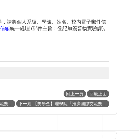
學，請將個人系級、學號、姓名、校內電子郵件信
信箱
統一處理 (郵件主旨：登記加簽普物實驗課)。
回上一頁
回最上面
上一則:【獎學金】理學院『推廣國際交流獎學金』暨『李全璞教授國際交流紀念獎學金』(CoS Travel Grants and Scholarship)《110年第四梯次》（已截止）
下一則:【獎學金】理學院『推廣國際交流獎學金』暨『李全璞教授國際交流紀念獎學金』(CoS Travel Grants and Scholarship)《110年第三梯次》即日起開放申請（已截止）