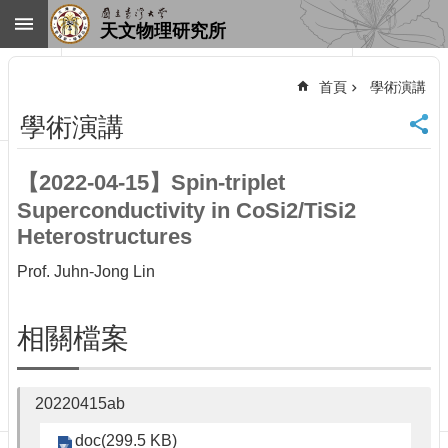
跳到主要內容區塊
天文物理研究所
進
階
首頁
學術演講
搜
尋
學術演講
回
首
【2022-04-15】Spin-triplet
頁
Superconductivity in CoSi2/TiSi2
臺
大
Heterostructures
首
Prof. Juhn-Jong Lin
頁
網
站
相關檔案
導
覽
聯
20220415ab
絡
資
doc(299.5 KB)