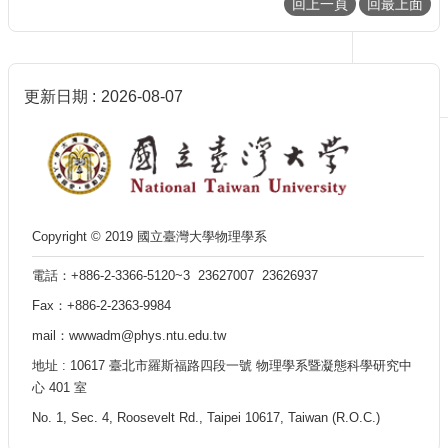
回上一頁
回最上面
生
及
課
程
更新日期
2026-08-07
學
生
事
務
系
所
Copyright © 2019 國立臺灣大學物理學系
徵
才
電話：+886-2-3366-5120~3 23627007 23626937
物
Fax：+886-2-2363-9984
理
mail：wwwadm@phys.ntu.edu.tw
學
系
地址 : 10617 臺北市羅斯福路四段一號 物理學系暨凝態科學研究中
暨
心 401 室
研
No. 1, Sec. 4, Roosevelt Rd., Taipei 10617, Taiwan (R.O.C.)
究