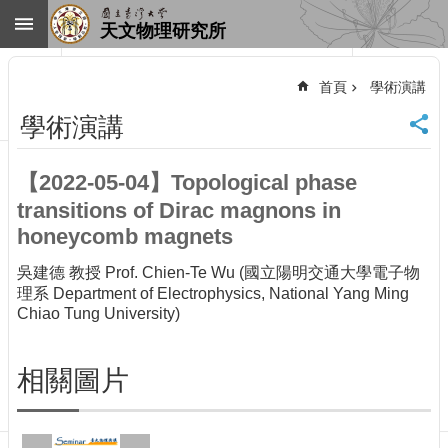
跳到主要內容區塊
天文物理研究所
進
階
首頁
學術演講
搜
尋
學術演講
回
首
【2022-05-04】Topological phase
頁
transitions of Dirac magnons in
臺
大
honeycomb magnets
首
頁
吳建德 教授 Prof. Chien-Te Wu (國立陽明交通大學電子物
理系 Department of Electrophysics, National Yang Ming
網
Chiao Tung University)
站
導
覽
相關圖片
聯
絡
資