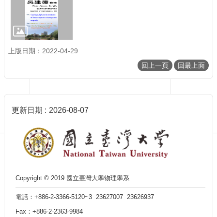
訊
English
最
新
上版日期：2022-04-29
消
息
回上一頁
回最上面
單
位
簡
介
更新日期
2026-08-07
系
所
成
員
學
Copyright © 2019 國立臺灣大學物理學系
術
演
電話：+886-2-3366-5120~3 23627007 23626937
講
Fax：+886-2-2363-9984
招