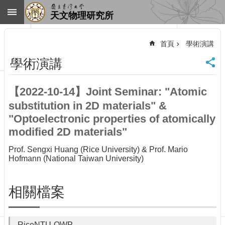
跳到主要內容區塊
天文物理研究所
進
階
首頁
學術演講
搜
尋
學術演講
回
首
【2022-10-14】Joint Seminar: "Atomic
頁
substitution in 2D materials" &
臺
大
"Optoelectronic properties of atomically
首
modified 2D materials"
頁
Prof. Sengxi Huang (Rice University) & Prof. Mario
網
Hofmann (National Taiwan University)
站
導
覽
相關檔案
聯
絡
資
RiceNTU-QWP