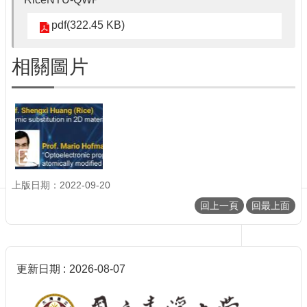
訊
English
pdf(322.45 KB)
最
新
相關圖片
消
息
單
位
簡
介
系
上版日期：2022-09-20
所
成
回上一頁
回最上面
員
學
術
更新日期
2026-08-07
演
講
招